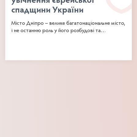
увічнення єврейської
спадщини України
Місто Дніпро – велике багатонаціональне місто,
і не останню роль у його розбудові та
розвитку...