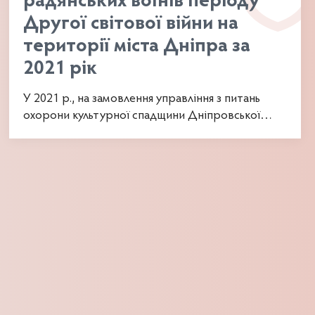
радянських воїнів періоду
Другої світової війни на
території міста Дніпра за
2021 рік
У 2021 р., на замовлення управління з питань
охорони культурної спадщини Дніпровської
міської ради, були...