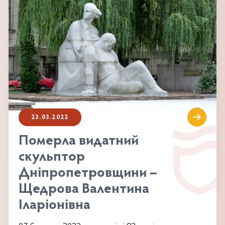
23.03.2022
Померла видатний
скульптор
Дніпропетровщини –
Щедрова Валентина
Іларіонівна