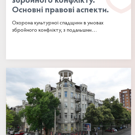
збройного конфлікту.
Основні правові аспекти.
Охорона культурної спадщини в умовах
збройного конфлікту, з подальшим
відшкодуванням збитків нанесених культурній
спадщині військовими...