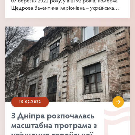
07 березня 2022 року, у віці 92 років, померла
Щедрова Валентина Іларіонівна – українська
скульпторка,...
15.02.2022
З Дніпра розпочалась
масштабна програма з