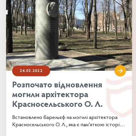
24.03.2022
Розпочато відновлення
могили архітектора
Красносельського О. Л.
Встановлено барельєф на могилі архітектора
Красносельського О. Л., яка є пам’яткою історії
місцевого значення, охорон....