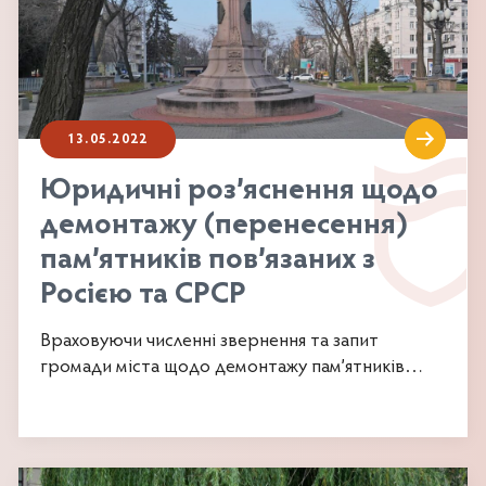
13.05.2022
Юридичні роз’яснення щодо
демонтажу (перенесення)
пам’ятників пов’язаних з
Росією та СРСР
Враховуючи численні звернення та запит
громади міста щодо демонтажу пам’ятників
пов’язаних з історією і культурою...