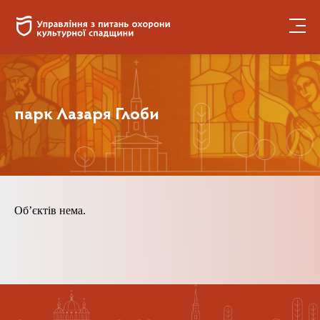
парк Лазаря Глоби
Обʼєктів нема.