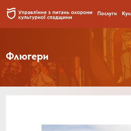
Послуги
Кул
Флюгери